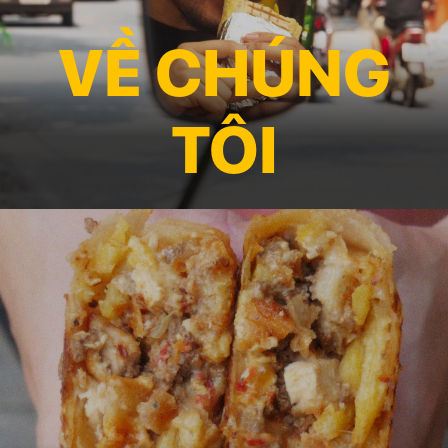
VỀ CHÚNG
TÔI