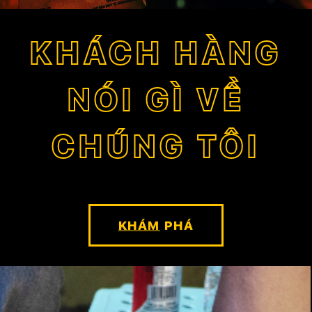
KHÁCH HÀNG
NÓI GÌ VỀ
CHÚNG TÔI
KHÁM
PHÁ