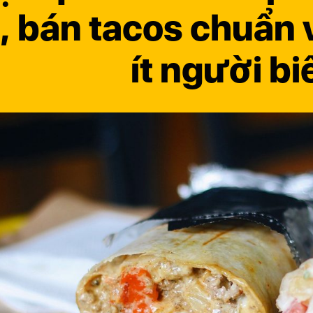
, bán tacos chuẩn 
ít người bi