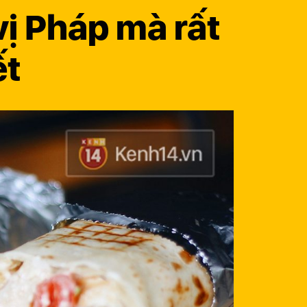
vị Pháp mà rất
ết