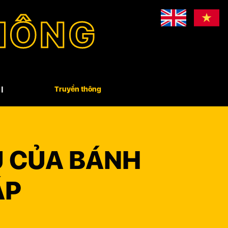
HÔNG
Truyền thông
U CỦA BÁNH
ÁP