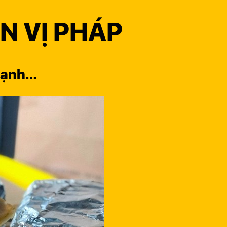
N VỊ PHÁP
 lạnh…