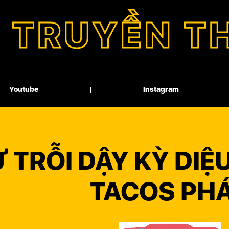
TRUYỀN T
Youtube
Instagram
 TRỖI DẬY KỲ DIỆ
TACOS PH